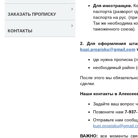
Для иностранцев.
Ко
паспорта (разворот г
ЗАКАЗАТЬ ПРОПИСКУ
паспорта на рус. (при
Так же необходима к
таможенного союза).
КОНТАКТЫ
2. Для оформления штам
kupi.propisku@gmail.com
т
где нужна прописка (г
необходимый район (е
После этого мы обязательно
сделки.
Наши контакты в Алексее
Задайте ваш вопрос 
Позвоните нам
7-937
Отправьте нам сообщ
kupi.propisku@gmail.
ВАЖНО:
все моменты связ